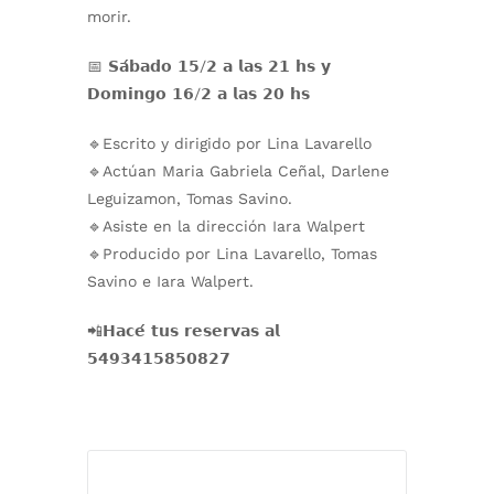
morir.
📅 𝗦𝗮́𝗯𝗮𝗱𝗼 𝟭𝟱/𝟮 𝗮 𝗹𝗮𝘀 𝟮𝟭 𝗵𝘀 𝘆
𝗗𝗼𝗺𝗶𝗻𝗴𝗼 𝟭𝟲/𝟮 𝗮 𝗹𝗮𝘀 𝟮𝟬 𝗵𝘀
🔹Escrito y dirigido por Lina Lavarello
🔹Actúan Maria Gabriela Ceñal, Darlene
Leguizamon, Tomas Savino.
🔹Asiste en la dirección Iara Walpert
🔹Producido por Lina Lavarello, Tomas
Savino e Iara Walpert.
📲𝗛𝗮𝗰𝗲́ 𝘁𝘂𝘀 𝗿𝗲𝘀𝗲𝗿𝘃𝗮𝘀 𝗮𝗹
𝟱𝟰𝟵𝟯𝟰𝟭𝟱𝟴𝟱𝟬𝟴𝟮𝟳