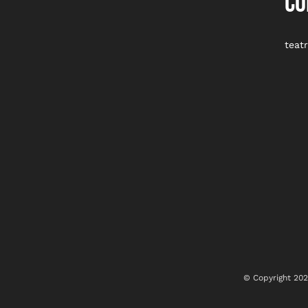
CO
teat
© Copyright
20