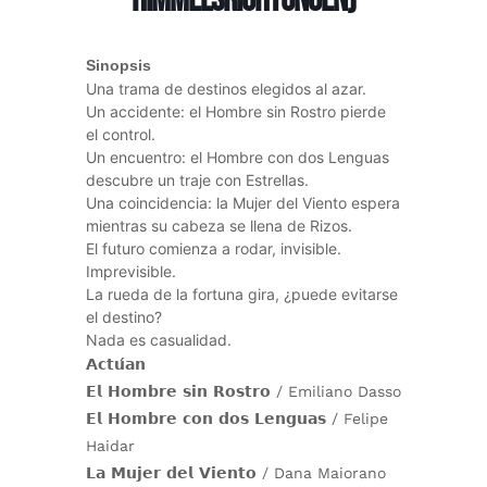
Himmelsrichtungen)
Sinopsis
Una trama de destinos elegidos al azar.
Un accidente: el Hombre sin Rostro pierde
el control.
Un encuentro: el Hombre con dos Lenguas
descubre un traje con Estrellas.
Una coincidencia: la Mujer del Viento espera
mientras su cabeza se llena de Rizos.
El futuro comienza a rodar, invisible.
Imprevisible.
La rueda de la fortuna gira, ¿puede evitarse
el destino?
Nada es casualidad.
𝗔𝗰𝘁𝘂́𝗮𝗻
𝗘𝗹 𝗛𝗼𝗺𝗯𝗿𝗲 𝘀𝗶𝗻 𝗥𝗼𝘀𝘁𝗿𝗼 / Emiliano Dasso
𝗘𝗹 𝗛𝗼𝗺𝗯𝗿𝗲 𝗰𝗼𝗻 𝗱𝗼𝘀 𝗟𝗲𝗻𝗴𝘂𝗮𝘀 / Felipe
Haidar
𝗟𝗮 𝗠𝘂𝗷𝗲𝗿 𝗱𝗲𝗹 𝗩𝗶𝗲𝗻𝘁𝗼 / Dana Maiorano