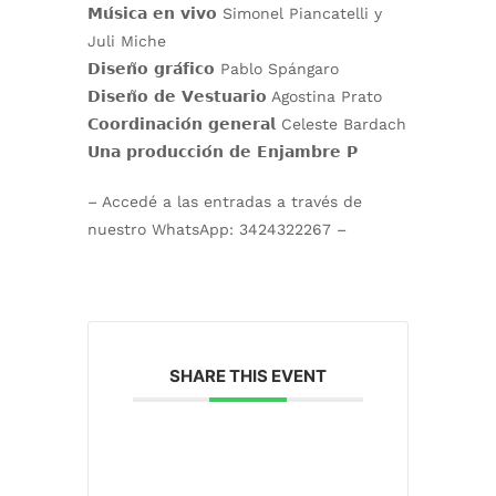
𝗠𝘂́𝘀𝗶𝗰𝗮 𝗲𝗻 𝘃𝗶𝘃𝗼 Simonel Piancatelli y
Juli Miche
𝗗𝗶𝘀𝗲𝗻̃𝗼 𝗴𝗿𝗮́𝗳𝗶𝗰𝗼 Pablo Spángaro
𝗗𝗶𝘀𝗲𝗻̃𝗼 𝗱𝗲 𝗩𝗲𝘀𝘁𝘂𝗮𝗿𝗶𝗼 Agostina Prato
𝗖𝗼𝗼𝗿𝗱𝗶𝗻𝗮𝗰𝗶𝗼́𝗻 𝗴𝗲𝗻𝗲𝗿𝗮𝗹 Celeste Bardach
𝗨𝗻𝗮 𝗽𝗿𝗼𝗱𝘂𝗰𝗰𝗶𝗼́𝗻 𝗱𝗲 𝗘𝗻𝗷𝗮𝗺𝗯𝗿𝗲 𝗣
– Accedé a las entradas a través de
nuestro WhatsApp: 3424322267 –
SHARE THIS EVENT