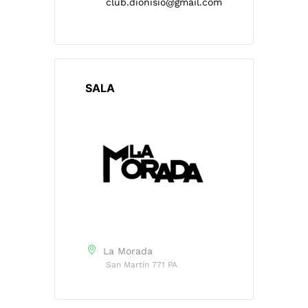
club.dionisio@gmail.com
SALA
La Morada
San Martín 771 PA