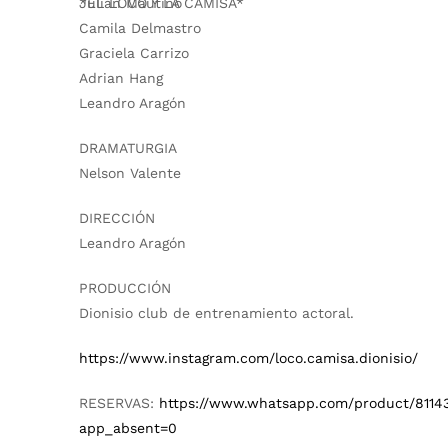
*EL LOCO Y LA CAMISA*
Julian Mautino
Camila Delmastro
Graciela Carrizo
Adrian Hang
Leandro Aragón
DRAMATURGIA
Nelson Valente
DIRECCIÓN
Leandro Aragón
PRODUCCIÓN
Dionisio club de entrenamiento actoral.
https://www.instagram.com/loco.camisa.dionisio/
RESERVAS:
https://www.whatsapp.com/product/8114
app_absent=0