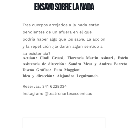
ENSAYO SOBRE LA NADA
Tres cuerpos arrojados a la nada están
pendientes de un afuera en el que
podría haber algo que los salve. La acción
y la repetición ¿le darán algún sentido a
su existencia?
𝐀𝐜𝐭𝐮́𝐚𝐧: 𝐂𝐢𝐧𝐝𝐢 𝐆𝐫𝐮̈𝐬𝐬𝐢, 𝐅𝐥𝐨𝐫𝐞𝐧𝐜𝐢𝐚 𝐌𝐚𝐫𝐭𝐢𝐧 𝐀𝐬𝐢𝐧𝐚𝐫𝐢, 𝐄𝐬𝐭𝐞𝐛
𝐀𝐬𝐢𝐬𝐭𝐞𝐧𝐜𝐢𝐚 𝐝𝐞 𝐝𝐢𝐫𝐞𝐜𝐜𝐢𝐨́𝐧: 𝐒𝐚𝐧𝐝𝐫𝐚 𝐌𝐞𝐬𝐚 𝐲 𝐀𝐧𝐝𝐫𝐞𝐚 𝐁𝐚𝐫𝐫𝐞𝐭𝐨
𝐃𝐢𝐬𝐞𝐧̃𝐨 𝐆𝐫𝐚́𝐟𝐢𝐜𝐨: 𝐏𝐚𝐭𝐨 𝐌𝐚𝐠𝐠𝐢𝐨𝐧𝐢

𝐈𝐝𝐞𝐚 𝐲 𝐝𝐢𝐫𝐞𝐜𝐜𝐢𝐨́𝐧: 𝐀𝐥𝐞𝐣𝐚𝐧𝐝𝐫𝐨 𝐋𝐞𝐠𝐮𝐢𝐳𝐚𝐦𝐨́𝐧.
Reservas: 341 6228334
Instagram: @teatronartesescenicas