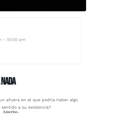
m - 10:00 pm
 NADA
un afuera en el que podría haber algo
n sentido a su existencia?
 𝐀𝐦𝐞𝐫𝐢𝐬𝐨.
