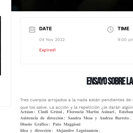
DATE
TIME
04 Nov 2022
9:00 p
Expired!
ENSAYO SOBRE LA
Tres cuerpos arrojados a la nada están pendientes de 
que los salve. La acción y la repetición ¿le darán algú
𝐀𝐜𝐭𝐮́𝐚𝐧: 𝐂𝐢𝐧𝐝𝐢 𝐆𝐫𝐮̈𝐬𝐬𝐢, 𝐅𝐥𝐨𝐫𝐞𝐧𝐜𝐢𝐚 𝐌𝐚𝐫𝐭𝐢𝐧 𝐀𝐬𝐢𝐧𝐚𝐫𝐢, 𝐄𝐬𝐭𝐞𝐛𝐚
𝐀𝐬𝐢𝐬𝐭𝐞𝐧𝐜𝐢𝐚 𝐝𝐞 𝐝𝐢𝐫𝐞𝐜𝐜𝐢𝐨́𝐧: 𝐒𝐚𝐧𝐝𝐫𝐚 𝐌𝐞𝐬𝐚 𝐲 𝐀𝐧𝐝𝐫𝐞𝐚 𝐁𝐚𝐫𝐫𝐞𝐭𝐨.

𝐃𝐢𝐬𝐞𝐧̃𝐨 𝐆𝐫𝐚́𝐟𝐢𝐜𝐨: 𝐏𝐚𝐭𝐨 𝐌𝐚𝐠𝐠𝐢𝐨𝐧𝐢

𝐈𝐝𝐞𝐚 𝐲 𝐝𝐢𝐫𝐞𝐜𝐜𝐢𝐨́𝐧: 𝐀𝐥𝐞𝐣𝐚𝐧𝐝𝐫𝐨 𝐋𝐞𝐠𝐮𝐢𝐳𝐚𝐦𝐨́𝐧.