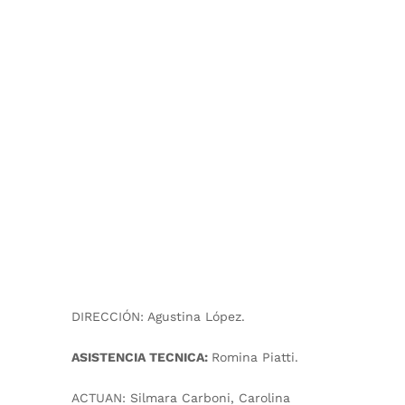
DIRECCIÓN:
Agustina López.
ASISTENCIA TECNICA:
Romina Piatti.
ACTUAN:
Silmara Carboni, Carolina