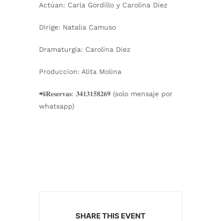
Actúan: Carla Gordillo y Carolina Diez
Dirige: Natalia Camuso
Dramaturgia: Carolina Diez
Produccion: Alita Molina
📲𝐑𝐞𝐬𝐞𝐫𝐯𝐚𝐬: 𝟑𝟒𝟏𝟑𝟏𝟓𝟖𝟐𝟔𝟗 (solo mensaje por
whatsapp)
SHARE THIS EVENT