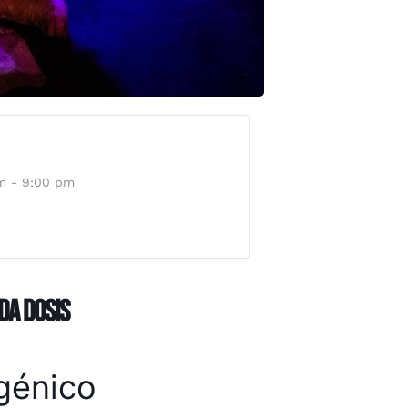
m - 9:00 pm
da Dosis
sgénico