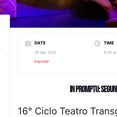
DATE
TIME
28 Ago 2022
8:00 p
Expired!
In Promptu: Segun
16° Ciclo Teatro Tran