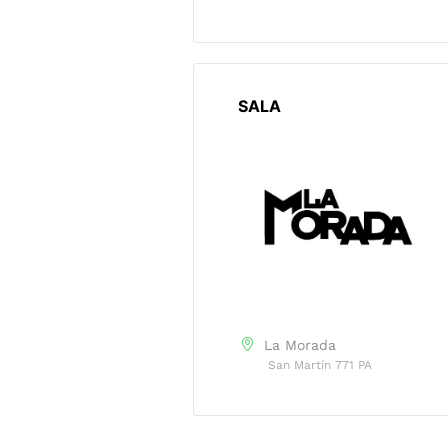
SALA
La Morada
San Martín 771 PA