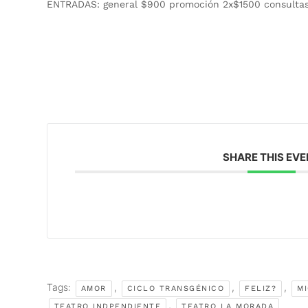
ENTRADAS:
general $900 promoción 2x$1500 consulta
SHARE THIS EV
Tags:
,
,
,
AMOR
CICLO TRANSGÉNICO
FELIZ?
M
,
TEATRO INDPENDIENTE
TEATRO LA MORADA