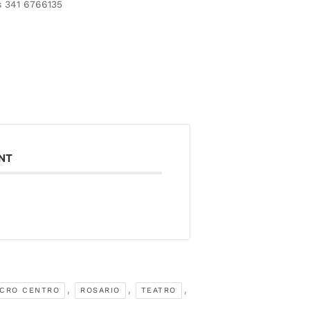
s 341 6766135
ENT
,
,
,
ICRO CENTRO
ROSARIO
TEATRO