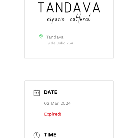
Tandava
9 de Julio 754
DATE
02 Mar 2024
Expired!
TIME