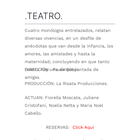
.TEATRO.
Cuatro monólogos entrelazados, relatan
diversas vivencias, en un desfile de
anécdotas que van desde la infancia, los
amores, las amistades y hasta la
maternidad; concluyendo en que tanto
cuesta hoy una simple juntada de
DIRECCIÓN:
Paula Solari.
amigxs.
PRODUCCIÓN:
La Risata Producciones.
ACTUAN:
Fiorella Moscata, Juliane
Cristofani, Noelia Netta y Maria Noel
Cabello.
RESERVAS:
Click Aqui