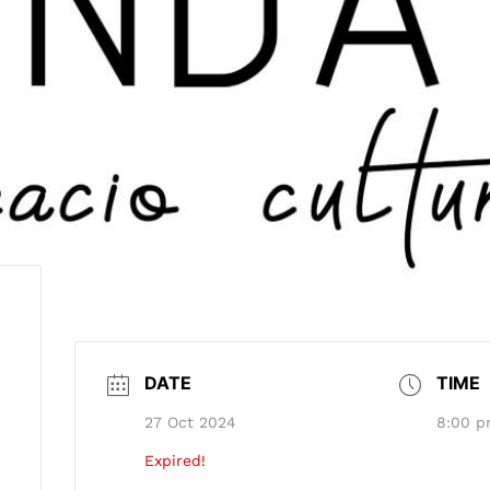
DATE
TIME
27 Oct 2024
8:00 p
Expired!