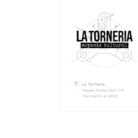
La Tornería
Pasaje Amsterdam 1113
(Sarmiento al 4800)