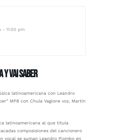
 - 11:00 pm
 y Vai Saber
úsica latinoamericana con Leandro
aber” MPB con Chula Vagione voz, Martín
a latinoamericana al que titula
tacadas composisiones del cancionero
ión vocal se suman Leandro Piombo en