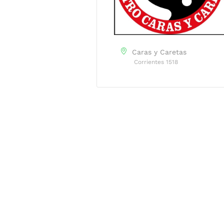
Caras y Caretas
Corrientes 1518