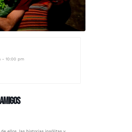
 - 10:00 pm
 AMIGOS
 ellos, las historias insólitas y