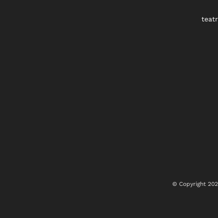
teat
© Copyright
20