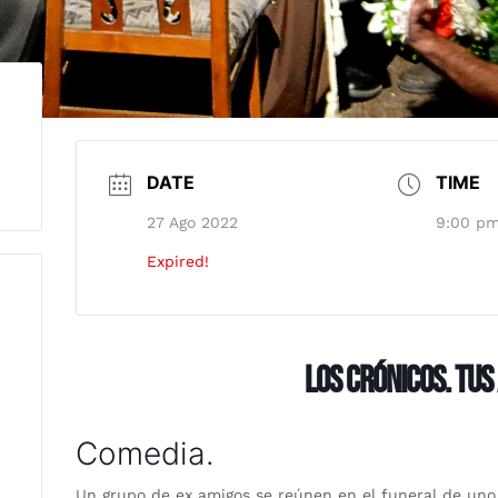
DATE
TIME
27 Ago 2022
9:00 pm
Expired!
LOS CRÓNICOS. TUS
Comedia.
Un grupo de ex amigos se reúnen en el funeral de uno de