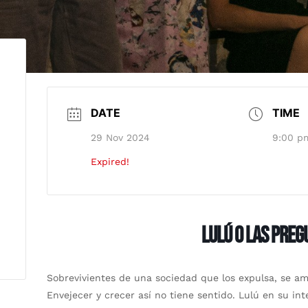
DATE
TIME
29 Nov 2024
9:00 p
Expired!
LULÚ O LAS PREG
Sobrevivientes de una sociedad que los expulsa, se am
Envejecer y crecer así no tiene sentido. Lulú en su in