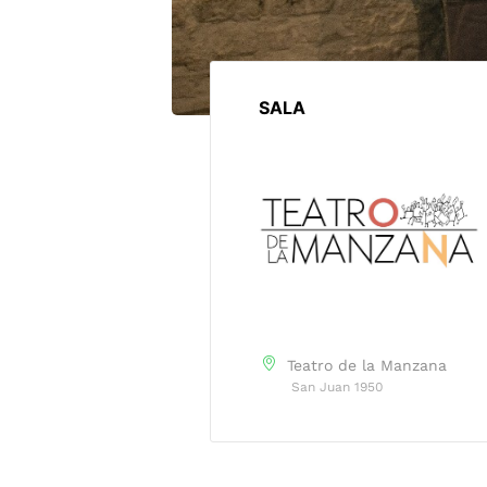
SALA
Teatro de la Manzana
San Juan 1950