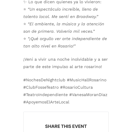
✨
Lo que dicen quienes ya lo vivieron:
⭐️
“Un espectáculo increíble, lleno de
talento local. Me sentí en Broadway.”
⭐️
“El ambiente, la música y la atención
son de primera. Volvería mil veces.”
⭐️
“¡Qué orgullo ver arte independiente de
tan alto nivel en Rosario!”
¡Vení a vivir una noche inolvidable y a ser
parte de este impulso al arte rosarino!
#NochesDeNightclub #MusicHallRosarino
#ClubFosseTeatro #RosarioCultura
#TeatroIndependiente #VanesaMoranDiaz
#ApoyemosElArteLocal
SHARE THIS EVENT