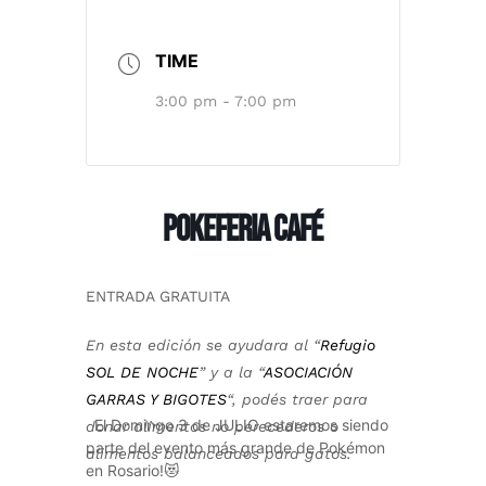
TIME
3:00 pm - 7:00 pm
POKEFERIA CAFÉ
ENTRADA GRATUITA
En esta edición se ayudara al “
Refugio
SOL DE NOCHE
” y a la “
ASOCIACIÓN
GARRAS Y BIGOTES
“, podés traer para
El Domingo 3 de JULIO estaremos siendo
donar alimentos no perecederos o
parte del evento más grande de Pokémon
alimentos balanceados para gatos.
en Rosario!😻