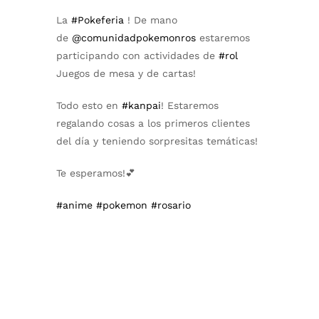
La
#Pokeferia
! De mano
de
@comunidadpokemonros
estaremos
participando con actividades de
#rol
Juegos de mesa y de cartas!
Todo esto en
#kanpai
! Estaremos
regalando cosas a los primeros clientes
del día y teniendo sorpresitas temáticas!
Te esperamos!💕
#anime
#pokemon
#rosario