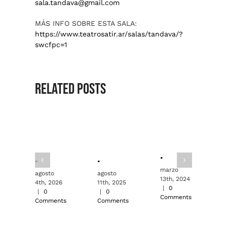
sala.tandava@gmail.com
MÁS INFO SOBRE ESTA SALA:
https://www.teatrosatir.ar/salas/tandava/?
swcfpc=1
Related Posts
.
.
.
.
marzo
m
agosto
agosto
13th, 2024
1
4th, 2026
11th, 2025
|
0
|
|
0
|
0
Comments
C
Comments
Comments