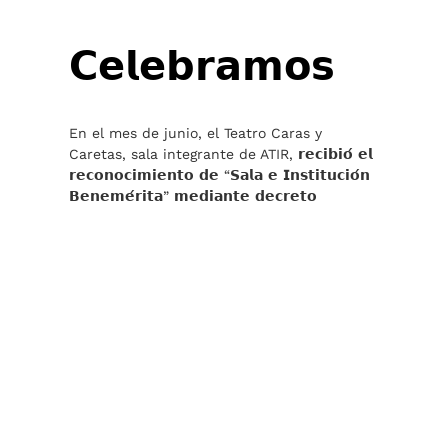
𝗖𝗲𝗹𝗲𝗯𝗿𝗮𝗺𝗼𝘀
En el mes de junio, el Teatro Caras y
Caretas, sala integrante de ATIR, 𝗿𝗲𝗰𝗶𝗯𝗶𝗼́ 𝗲𝗹
𝗿𝗲𝗰𝗼𝗻𝗼𝗰𝗶𝗺𝗶𝗲𝗻𝘁𝗼 𝗱𝗲 “𝗦𝗮𝗹𝗮 𝗲 𝗜𝗻𝘀𝘁𝗶𝘁𝘂𝗰𝗶𝗼́𝗻
𝗕𝗲𝗻𝗲𝗺𝗲́𝗿𝗶𝘁𝗮” 𝗺𝗲𝗱𝗶𝗮𝗻𝘁𝗲 𝗱𝗲𝗰𝗿𝗲𝘁𝗼