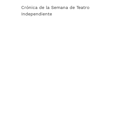
Crónica de la Semana de Teatro
Independiente
5ta SEMANA DEL TEATRO
INDEPENDIENTE DE ROSARIO